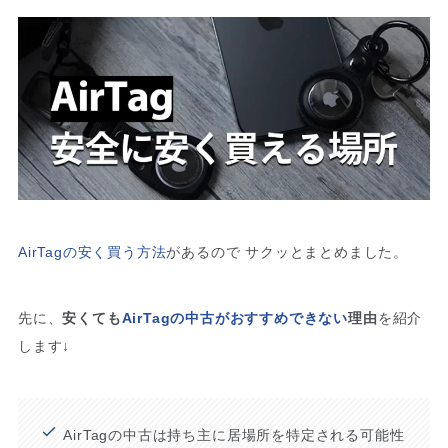
AirTagの安く買う方法
があるので サクッとまとめました。
先に、
安くても
AirTagの中古がおすすめできない
理由
を紹介
します↓
AirTagの中古は持ち主に居場所を特定される可能性