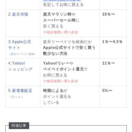
安定してお得に買える
2.
楽天市場
楽天マラソン時
や
10％〜
スーパーセール時
に
安く買える
※他店舗買い周り必須
3.
Apple公式
楽天リーベイツを経由だが
1％〜4.5％
サイト
Apple公式サイトで安く買う
数少ない方法
（楽天リーベイツ経由）
4.
Yahoo!
Yahoo!リレー
や
11％〜
ショッピング
ペイペイポイント還元
で
お得に買える
※他店舗買い周り必須
5.
家電量販店
時期による
が
5%〜
ポイント還元を
（ネット）
している
関連記事