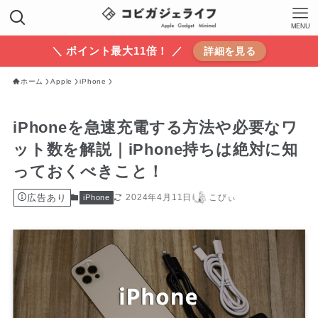
MENU
＼ ポイント最大11倍！ ／
詳細を見る
ホーム
Apple
iPhone
iPhoneを急速充電する方法や必要なワ
ット数を解説｜iPhone持ちは絶対に知
っておくべきこと！
広告あり
2024年4月11日
こびぃ
iPhone