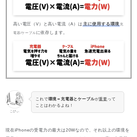
高い電圧（V）と高い電流（A）は
主に使用する環境
充
に依存します。
電器/ケーブル
これで
環境＝充電器とケーブル
が
重要
って
ことはわかるよね！
こびぃ
現在iPhoneの受電力の最大は20Wなので、それ以上の環境を