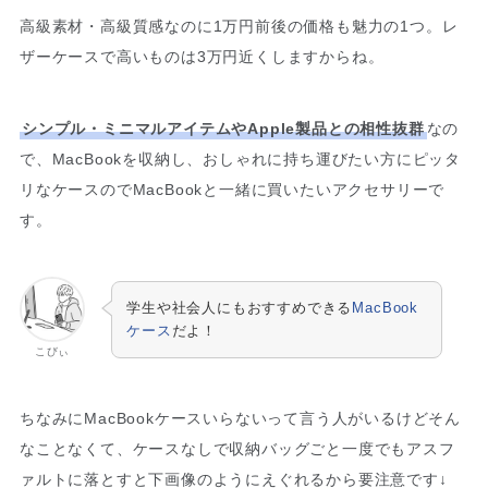
高級素材・高級質感なのに1万円前後の価格も魅力の1つ。レ
ザーケースで高いものは3万円近くしますからね。
シンプル・ミニマルアイテムやApple製品との相性抜群
なの
で、MacBookを収納し、おしゃれに持ち運びたい方にピッタ
リなケースのでMacBookと一緒に買いたいアクセサリーで
す。
学生や社会人にもおすすめできる
MacBook
ケース
だよ！
こびぃ
ちなみにMacBookケースいらないって言う人がいるけどそん
なことなくて、ケースなしで収納バッグごと一度でもアスフ
ァルトに落とすと下画像のようにえぐれるから要注意です↓