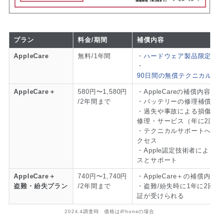
プラン
料金/期間
補償内容
AppleCare
無料/1年間
・
ハードウェア製品限定保
・
90日間の無償テクニカル
AppleCare＋
580円〜1,580円
・AppleCareの補償内容
/2年間まで
・バッテリーの修理補償
・過失や事故による損傷に
修理・サービス（年に2回
・テクニカルサポートへの
クセス
・Apple認定技術者による
スとサポート
AppleCare＋
740円〜1,740円
・AppleCare＋の補償内容
盗難・紛失プラン
/2年間まで
・盗難/紛失時に1年に2回
証が受けられる
2024.4調査時 価格はiPhoneの場合