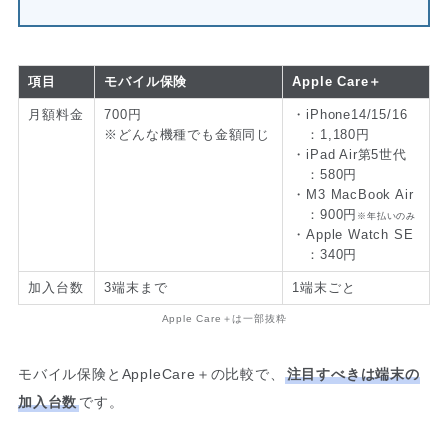
項目
モバイル保険
Apple Care＋
月額料金
700円
・iPhone14/15/16
※どんな機種でも金額同じ
：1,180円
・iPad Air第5世代
：580円
・M3 MacBook Air
：900円
※年払いのみ
・Apple Watch SE
：340円
加入台数
3端末まで
1端末ごと
Apple Care＋は一部抜粋
モバイル保険とAppleCare＋の比較で、
注目すべきは端末の
加入台数
です。