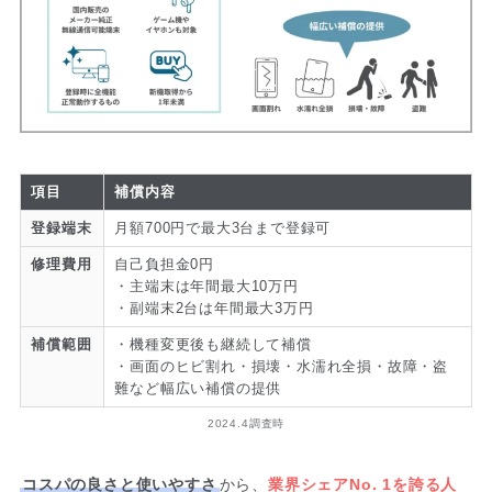
項目
補償内容
登録端末
月額700円で最大3台まで登録可
修理費用
自己負担金0円
・主端末は年間最大10万円
・副端末2台は年間最大3万円
補償範囲
・機種変更後も継続して補償
・画面のヒビ割れ・損壊・水濡れ全損・故障・盗
難など幅広い補償の提供
2024.4調査時
コスパの良さと使いやすさ
から、
業界シェアNo. 1を誇る人