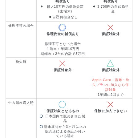
補償あり
補償あり
最大10万円の保険金額
3,700円の自己負担
（主端末）
金
自己負担金なし
修理不可の場合
修理代金の補償あり
保証対象外
修理不可となった場合
主端末：年間10万円
副端末：2台の合計で3万円
紛失時
保証対象外
保証対象外
Apple Care＋盗難・紛
失プランに加入なら保
証対象
1年間に2回まで
中古端末購入時
保証対象となるもの
保険に加入できない
日本国内で販売された製
品
端末取得から3ヶ月以上の
販売店による保証が付い
ている端末