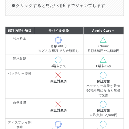
※クリックすると見たい場所までジャンプします
保証内容や項目
モバイル保険
Apple Care＋
利用料金
月額700円
iPhone
※どんな機種でも金額同じ
月額580円〜1,580円
加入台数
3端末
まで
1端末
のみ
バッテリー交換
保証対象外
保証対象
バッテリー容量が最大
80%未満になると無償
で交換
自然故障
保証対象外
保証対象
自己負担12,900円
ディスプレイ割
れ時