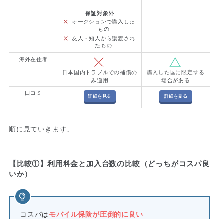
保証対象外
オークションで購入した
もの
友人・知人から譲渡され
たもの
海外在住者
日本国内トラブルでの補償の
購入した国に限定する
み適用
場合がある
口コミ
詳細を見る
詳細を見る
順に見ていきます。
【比較①】利用料金と加入台数の比較（どっちがコスパ良
いか）
コスパは
モバイル保険が圧倒的に良い