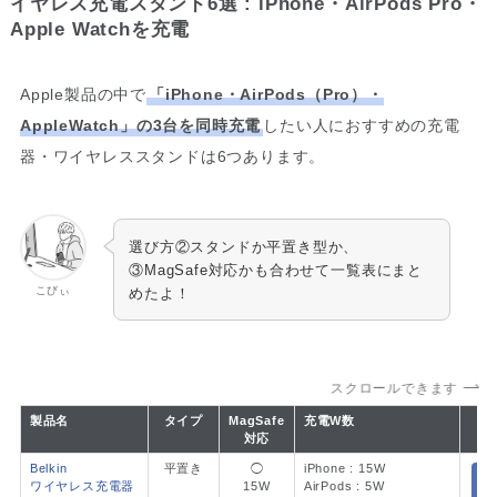
イヤレス充電スタンド6選 : iPhone・AirPods Pro・
Apple Watchを充電
Apple製品の中で
「iPhone・AirPods（Pro）・
AppleWatch」の3台を同時充電
したい人におすすめの充電
器・ワイヤレススタンドは6つあります。
選び方②スタンドか平置き型か、
③MagSafe対応かも合わせて一覧表にまと
こびぃ
めたよ！
スクロールできます
製品名
タイプ
MagSafe
充電W数
対応
Belkin
平置き
◯
iPhone : 15W
ワイヤレス充電器
15W
AirPods : 5W
A