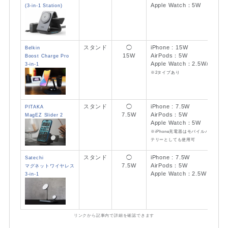
Apple Watch：5W
(3-in-1 Station)
スタンド
◯
iPhone : 15W
Belkin
15W
AirPods：5W
Boost Charge Pro
Apple Watch：2.5W/5W
3-in-1
※2タイプあり
スタンド
◯
iPhone : 7.5W
PITAKA
7.5W
AirPods：5W
MagEZ Slider 2
Apple Watch：5W
※iPhone充電器はモバイルバッ
テリーとしても使用可
スタンド
◯
iPhone : 7.5W
Satechi
7.5W
AirPods：5W
マグネットワイヤレス
Apple Watch：2.5W
3-in-1
リンクから記事内で詳細を確認できます