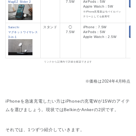
7.5W
AirPods：5W
MagEZ Slider 2
A
Apple Watch：5W
※iPhone充電器はモバイルバッ
テリーとしても使用可
スタンド
◯
iPhone : 7.5W
Satechi
7.5W
AirPods：5W
マグネットワイヤレス
A
Apple Watch：2.5W
3-in-1
リンクから記事内で詳細を確認できます
※価格は2024年4月時点
iPhoneを急速充電したい方はiPhoneの充電Wが15Wのアイテ
ムを選びましょう。現状ではBelkinかAnkerの2択です。
それでは、1つずつ紹介していきます。