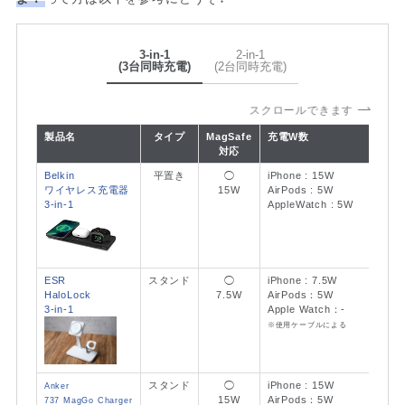
3-in-1
2-in-1
(3台同時充電)
(2台同時充電)
スクロールできます
製品名
タイプ
MagSafe
充電W数
対応
Belkin
平置き
◯
iPhone : 15W
ワイヤレス充電器
15W
AirPods : 5W
3-in-1
AppleWatch : 5W
ESR
スタンド
◯
iPhone : 7.5W
HaloLock
7.5W
AirPods：5W
3-in-1
Apple Watch：-
※使用ケーブルによる
スタンド
◯
iPhone : 15W
Anker
15W
AirPods：5W
737 MagGo Charger