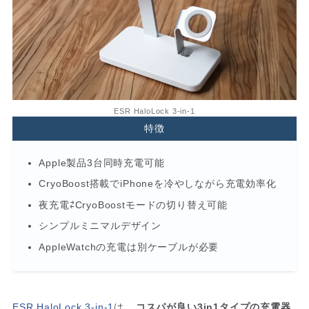
ESR HaloLock 3-in-1
特徴
Apple製品3台同時充電可能
CryoBoost搭載でiPhoneを冷やしながら充電効率化
夜充電⇄CryoBoostモードの切り替え可能
シンプルミニマルデザイン
AppleWatchの充電は別ケーブルが必要
ESR HaloLock 3-in-1
は、
コスパが良い3in1タイプの充電器