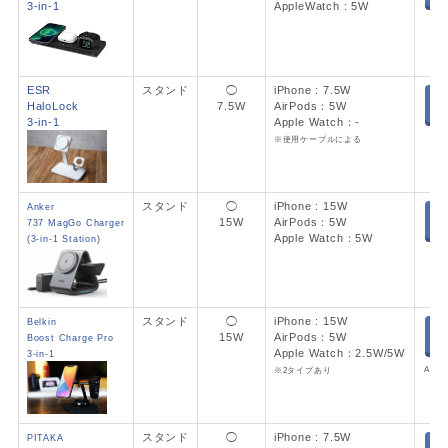
3-in-1
AppleWatch : 5W
ESR
スタンド
◯
iPhone : 7.5W
HaloLock
7.5W
AirPods：5W
A
3-in-1
Apple Watch：-
※使用ケーブルによる
スタンド
◯
iPhone : 15W
Anker
15W
AirPods：5W
737 MagGo Charger
A
Apple Watch：5W
(3-in-1 Station)
スタンド
◯
iPhone : 15W
Belkin
15W
AirPods：5W
Boost Charge Pro
A
Apple Watch：2.5W/5W
3-in-1
App
※2タイプあり
スタンド
◯
iPhone : 7.5W
PITAKA