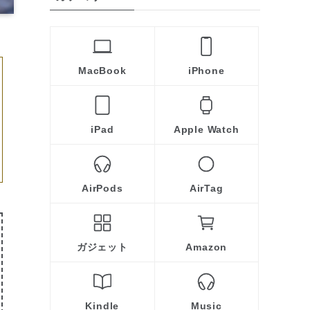
MacBook
iPhone
iPad
Apple Watch
AirPods
AirTag
ガジェット
Amazon
Kindle
Music