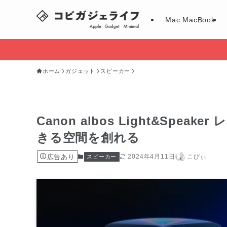
Mac MacBook
ホーム
ガジェット
スピーカー
Canon albos Light&Sp
きる空間を創れる
広告あり
2024年4月11日
こびぃ
スピーカー