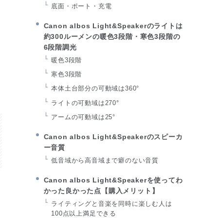
底面・ポート・充電
Canon albos Light&Speakerのライトは
E
約300ルーメンの暖色3段階・寒色3段階の
6段階調光
暖色3段階
寒色3段階
本体土台部分の可動域は360°
ライトの可動域は270°
アームの可動域は25°
Canon albos Light&Speakerのスピーカ
ー音質
低音域から高音域まで癖のない音質
Canon albos Light&Speakerを使ってわ
かった良かった点【購入メリット】
ライティングと音楽を同時に楽しむ人は
100点以上満足できる