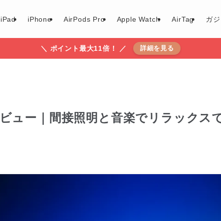
iPad
iPhone
AirPods Pro
Apple Watch
AirTag
ガジ
＼ ポイント最大11倍！ ／
詳細を見る
eaker レビュー｜間接照明と音楽でリラックス