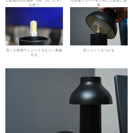
①低電圧LED電球（3W、DC 3.7V）
②本体シェード取り外した部分に装
を使う
着
③この状態でシェードをもう一度被
④シェードをつける
せる