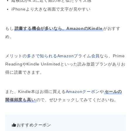
縦横比が4:3に近く紙の本と似たサイズ感
iPhoneより大きな画面で文字が見やすい
もし
読書する機会が多いなら、AmazonのKindle
がおすす
め。
メリットの多さで知られるAmazonプライム会員
なら、Prime
ReadingやKindle Unlimitedといった読み放題プランがありお
得に読書できます。
また、Kindle本はお得に買える
Amazonクーポン
や
セールの
開催頻度も高い
ので、ぜひチェックしてみてくださいね。
おすすめクーポン