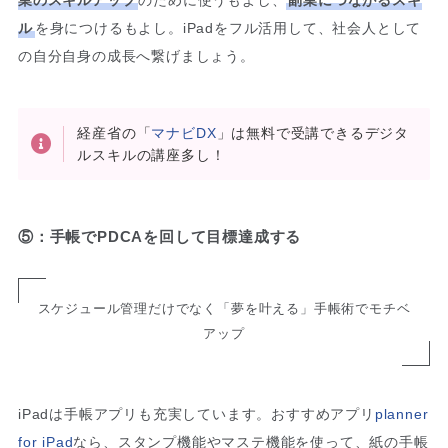
業のスキルアップ
のために使うもよし、
副業につながるスキ
ル
を身につけるもよし。iPadをフル活用して、社会人として
の自分自身の成長へ繋げましょう。
経産省の「
マナビDX
」は無料で受講できるデジタ
ルスキルの講座多し！
⑤：手帳でPDCAを回して目標達成する
スケジュール管理だけでなく「夢を叶える」手帳術でモチベ
アップ
iPadは手帳アプリも充実しています。おすすめアプリ
planner
for iPad
なら、スタンプ機能やマステ機能を使って、紙の手帳