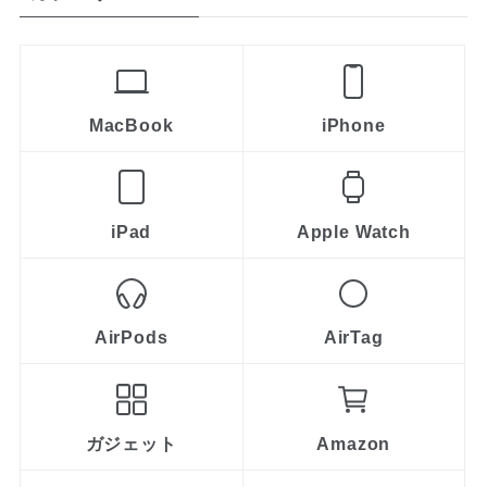
MacBook
iPhone
iPad
Apple Watch
AirPods
AirTag
ガジェット
Amazon