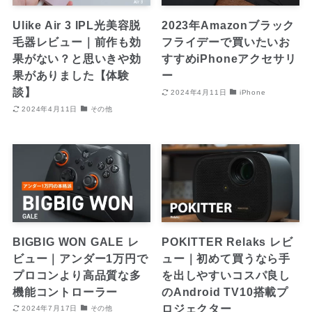
Ulike Air 3 IPL光美容脱
2023年Amazonブラック
毛器レビュー｜前作も効
フライデーで買いたいお
果がない？と思いきや効
すすめiPhoneアクセサリ
果がありました【体験
ー
談】
2024年4月11日
iPhone
2024年4月11日
その他
BIGBIG WON GALE レ
POKITTER Relaks レビ
ビュー｜アンダー1万円で
ュー｜初めて買うなら手
プロコンより高品質な多
を出しやすいコスパ良し
機能コントローラー
のAndroid TV10搭載プ
ロジェクター
2024年7月17日
その他