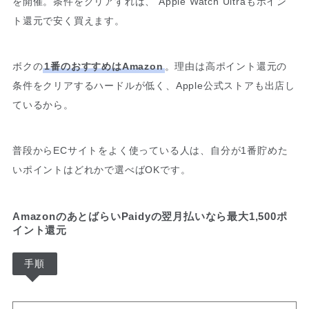
を開催。条件をクリアすれば、 Apple Watch Ultraもポイン
ト還元で安く買えます。
ボクの
1番のおすすめはAmazon
。理由は高ポイント還元の
条件をクリアするハードルが低く、Apple公式ストアも出店し
ているから。
普段からECサイトをよく使っている人は、自分が1番貯めた
いポイントはどれかで選べばOKです。
AmazonのあとばらいPaidyの翌月払いなら最大1,500ポ
イント還元
手順