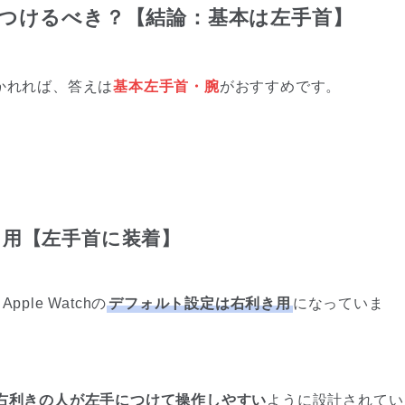
・腕につけるべき？【結論：基本は左手首】
聞かれれば、答えは
基本左手首
・腕
がおすすめです。
利き用【左手首に装着】
le Watchの
デフォルト設定は右利き用
になっていま
右利きの人が左手につけて操作しやすい
ように設計されてい