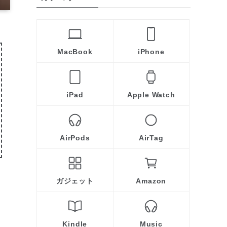
MacBook
iPhone
iPad
Apple Watch
AirPods
AirTag
ガジェット
Amazon
Kindle
Music