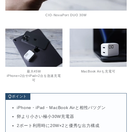
CIO-NovaPort DUO 30W
最大45W
MacBook Airも充電可
iPhone×2台やiPad×2台を急速充電
可
ポイント
iPhone・iPad・MacBook Airと相性バツグン
卵より小さい極小30W充電器
2ポート利用時に20W×2と優秀な出力構成