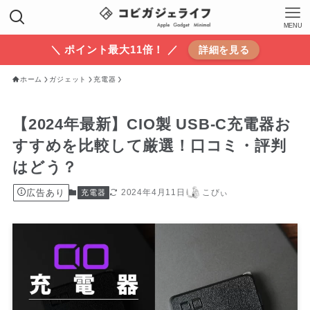
MENU
＼ ポイント最大11倍！ ／
詳細を見る
ホーム
ガジェット
充電器
【2024年最新】CIO製 USB-C充電器お
すすめを比較して厳選！口コミ・評判
はどう？
広告あり
2024年4月11日
こびぃ
充電器