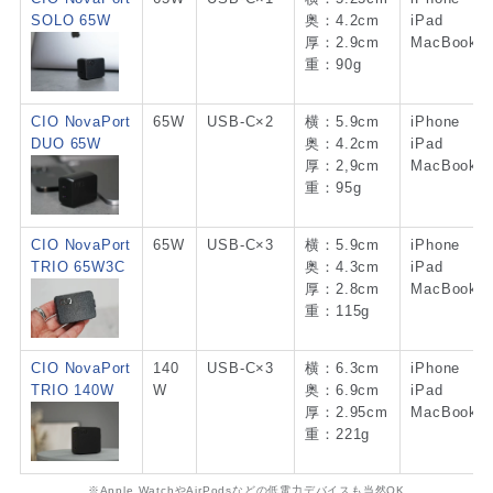
SOLO 65W
奥：4.2cm
iPad
厚：2.9cm
MacBook
重：90g
CIO NovaPort
65W
USB-C×2
横：5.9cm
iPhone
DUO 65W
奥：4.2cm
iPad
厚：2,9cm
MacBook
重：95g
CIO NovaPort
65W
USB-C×3
横：5.9cm
iPhone
TRIO 65W3C
奥：4.3cm
iPad
厚：2.8cm
MacBook
重：115g
CIO NovaPort
140
USB-C×3
横：6.3cm
iPhone
TRIO 140W
W
奥：6.9cm
iPad
厚：2.95cm
MacBook
重：221g
※Apple WatchやAirPodsなどの低電力デバイスも当然OK