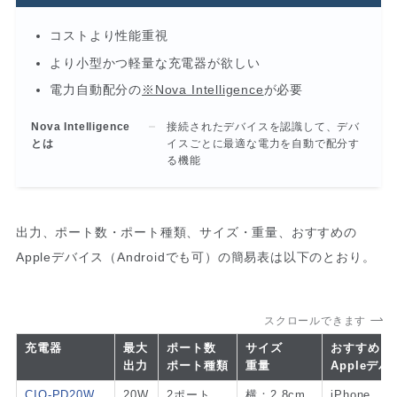
コストより性能重視
より小型かつ軽量な充電器が欲しい
電力自動配分の
※Nova Intelligence
が必要
Nova Intelligence
接続されたデバイスを認識して、デバ
とは
イスごとに最適な電力を自動で配分す
る機能
出力、ポート数・ポート種類、サイズ・重量、おすすめの
Appleデバイス（Androidでも可）の簡易表は以下のとおり。
スクロールできます
充電器
最大
ポート数
サイズ
おすすめ
出力
ポート種類
重量
Appleデバ
CIO-PD20W
20W
2ポート
横：2.8cm
iPhone