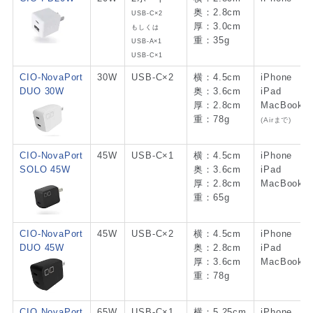
奥：2.8cm
USB-C×2
厚：3.0cm
もしくは
重：35g
USB-A×1
USB-C×1
CIO-NovaPort
30W
USB-C×2
横：4.5cm
iPhone
DUO 30W
奥：3.6cm
iPad
厚：2.8cm
MacBook
重：78g
(Airまで)
CIO-NovaPort
45W
USB-C×1
横：4.5cm
iPhone
SOLO 45W
奥：3.6cm
iPad
厚：2.8cm
MacBook
重：65g
CIO-NovaPort
45W
USB-C×2
横：4.5cm
iPhone
DUO 45W
奥：2.8cm
iPad
厚：3.6cm
MacBook
重：78g
CIO NovaPort
65W
USB-C×1
横：5.25cm
iPhone