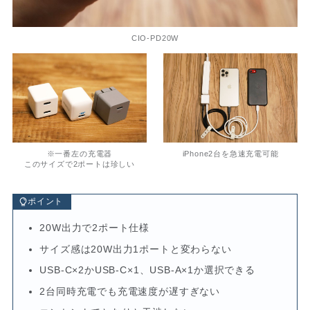
CIO-PD20W
※一番左の充電器
iPhone2台を急速充電可能
このサイズで2ポートは珍しい
ポイント
20W出力で2ポート仕様
サイズ感は20W出力1ポートと変わらない
USB-C×2かUSB-C×1、USB-A×1か選択できる
2台同時充電でも充電速度が遅すぎない