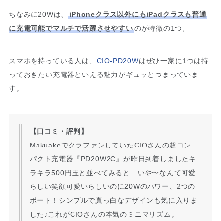
ちなみに20Wは、
iPhoneクラス以外にもiPadクラスも普通
に充電可能でマルチで活躍させやすい
のが特徴の1つ。
スマホを持っている人は、
CIO-PD20W
はぜひ一家に1つは持
っておきたい充電器といえる魅力がギュッとつまっていま
す。
【口コミ・評判】
MakuakeでクラファンしていたCIOさんの超コン
パクト充電器『PD20W2C』が昨日到着しましたキ
ラキラ500円玉と並べてみると…いや〜なんて可愛
らしい笑顔可愛いらしいのに20Wのパワー、2つの
ポート！シンプルで真っ白なデザインも気に入りま
した♪これがCIOさんの本気のミニマリズム。