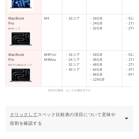
MacBook
M4
・10コア
・16GB
・512G
Pro
・24GB
・1TB
・32GB
・2TB
M4チップ
MacBook
M4Pro/
・16コア
・18GB
・512G
Pro
M4Max
・24コア
・36GB
・1TB
・32コア
・48GB
・2TB
M4 Pro/Maxチップ
・40コア
・64GB
・4TB
・96GB
・8TB
・128GB
2024.11現在 ピンクが現行モデル
クリックして
スペック比較表の項目について意味や
役割を確認する