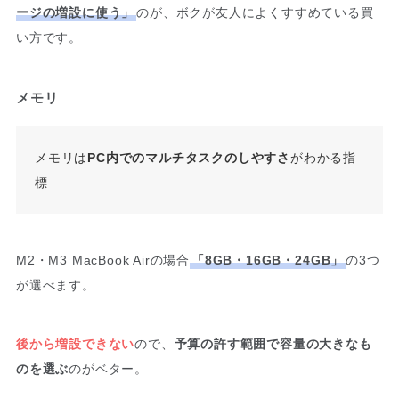
ージの増設に使う」
のが、ボクが友人によくすすめている買
い方です。
メモリ
メモリは
PC内でのマルチタスクのしやすさ
がわかる指
標
M2・M3 MacBook Airの場合
「8GB・16GB・24GB」
の3つ
が選べます。
後から増設できない
ので、
予算の許す範囲で容量の大きなも
のを選ぶ
のがベター。