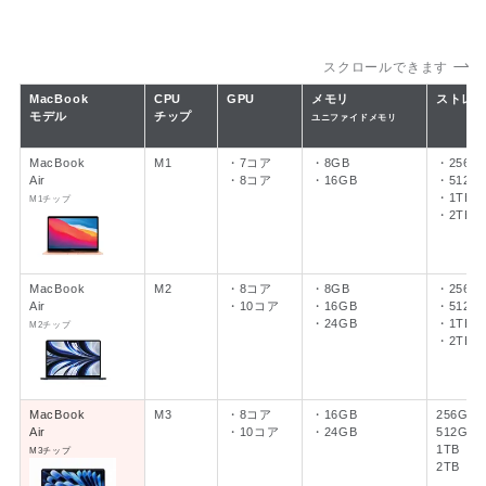
スクロールできます
MacBook
CPU
GPU
メモリ
ストレ
モデル
チップ
ユニファイドメモリ
MacBook
M1
・7コア
・8GB
・256G
Air
・8コア
・16GB
・512G
・1TB
M1チップ
・2TB
MacBook
M2
・8コア
・8GB
・256G
Air
・10コア
・16GB
・512G
・24GB
・1TB
M2チップ
・2TB
MacBook
M3
・8コア
・16GB
256GB
Air
・10コア
・24GB
512GB
1TB
M3チップ
2TB