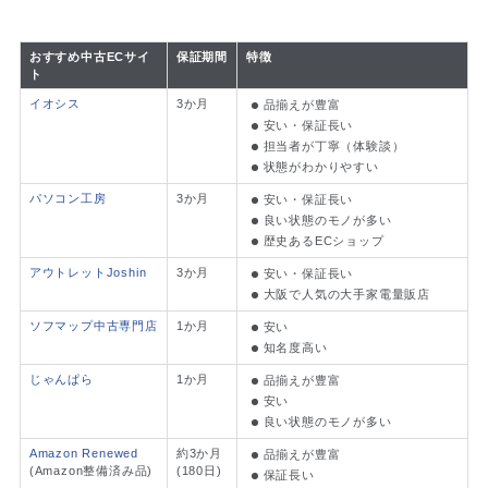
おすすめ中古ECサイ
保証期間
特徴
ト
イオシス
3か月
品揃えが豊富
安い・保証長い
担当者が丁寧（体験談）
状態がわかりやすい
パソコン工房
3か月
安い・保証長い
良い状態のモノが多い
歴史あるECショップ
アウトレットJoshin
3か月
安い・保証長い
大阪で人気の大手家電量販店
ソフマップ中古専門店
1か月
安い
知名度高い
じゃんぱら
1か月
品揃えが豊富
安い
良い状態のモノが多い
Amazon Renewed
約3か月
品揃えが豊富
(Amazon整備済み品)
(180日)
保証長い